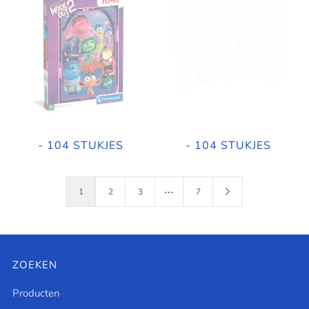
- 104 STUKJES
- 104 STUKJES
…
1
2
3
7
ZOEKEN
Producten