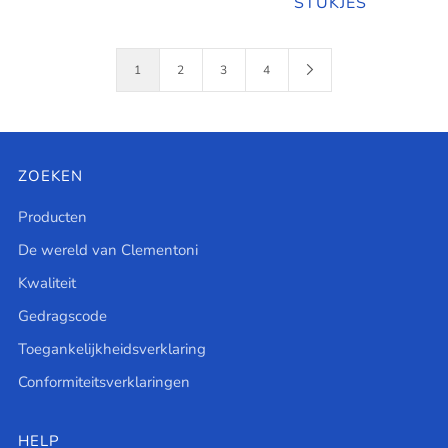
STUKJES
1
2
3
4
ZOEKEN
Producten
De wereld van Clementoni
Kwaliteit
Gedragscode
Toegankelijkheidsverklaring
Conformiteitsverklaringen
HELP