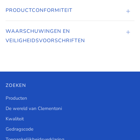
PRODUCTCONFORMITEIT
PROD
WAARSCHUWINGEN EN
Tabbl
VEILIGHEIDSVOORSCHRIFTEN
open
ZOEKEN
Producten
De wereld van Clementoni
Kwaliteit
Gedragscode
Toegankelijkheidsverklaring