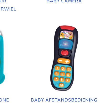
UUR
BABY CAMERA
URWIEL
HONE
BABY AFSTANDSBEDIENING