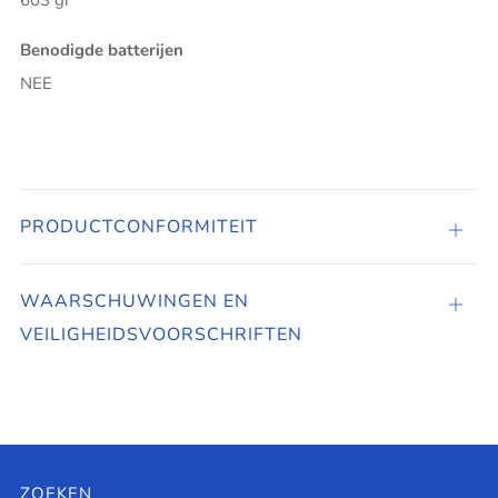
603 gr
Benodigde batterijen
NEE
PRODUCTCONFORMITEIT
PROD
WAARSCHUWINGEN EN
Tabbl
VEILIGHEIDSVOORSCHRIFTEN
open
ZOEKEN