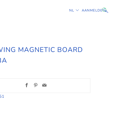
TAAL
NL
AANMELDEN
ING MAGNETIC BOARD
BA
Facebook
Pinterest
Email
51