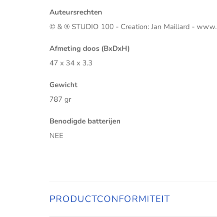
Auteursrechten
© & ® STUDIO 100 - Creation: Jan Maillard - www
Afmeting doos (BxDxH)
47 x 34 x 3.3
Gewicht
787 gr
Benodigde batterijen
NEE
PRODUCTCONFORMITEIT