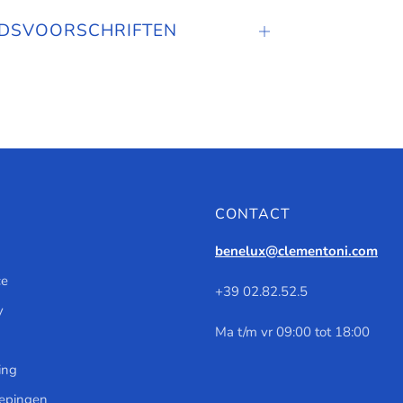
IDSVOORSCHRIFTEN
Tabblad
openen
CONTACT
benelux@clementoni.com
ce
+39 02.82.52.5
y
Ma t/m vr 09:00 tot 18:00
ing
oepingen