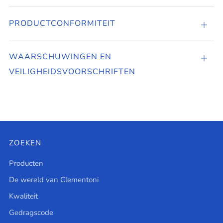
PRODUCTCONFORMITEIT
PROD
WAARSCHUWINGEN EN
Tabbl
VEILIGHEIDSVOORSCHRIFTEN
open
ZOEKEN
Producten
De wereld van Clementoni
Kwaliteit
Gedragscode