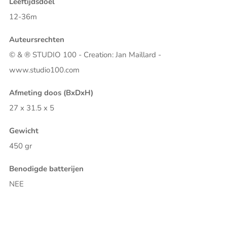
Leeftijdsdoel
12-36m
Auteursrechten
© & ® STUDIO 100 - Creation: Jan Maillard -
www.studio100.com
Afmeting doos (BxDxH)
27 x 31.5 x 5
Gewicht
450 gr
Benodigde batterijen
NEE