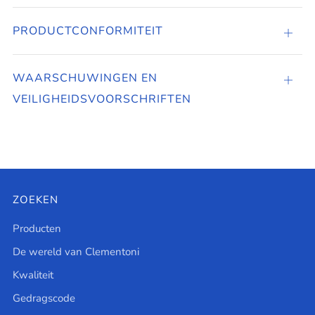
PRODUCTCONFORMITEIT
PROD
WAARSCHUWINGEN EN
Tabbl
VEILIGHEIDSVOORSCHRIFTEN
open
ZOEKEN
Producten
De wereld van Clementoni
Kwaliteit
Gedragscode