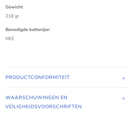
Gewicht
218 gr
Benodigde batterijen
NEE
PRODUCTCONFORMITEIT
PROD
WAARSCHUWINGEN EN
Tabbl
VEILIGHEIDSVOORSCHRIFTEN
open