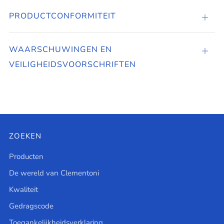
PRODUCTCONFORMITEIT
PROD
WAARSCHUWINGEN EN
Tabbl
VEILIGHEIDSVOORSCHRIFTEN
open
ZOEKEN
Producten
De wereld van Clementoni
Kwaliteit
Gedragscode
Toegankelijkheidsverklaring